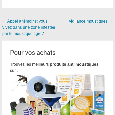
Navigation
←
Appel à témoins: vous
vigilance moustiques
→
vivez dans une zone infestée
de
par le moustique tigre?
l'article
Pour vos achats
Trouvez les meilleurs
produits anti moustiques
sur :