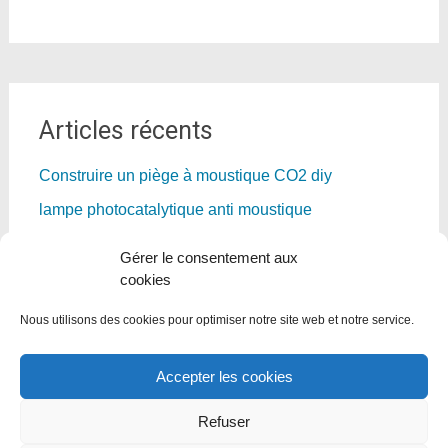
Articles récents
Construire un piège à moustique CO2 diy
lampe photocatalytique anti moustique
Biogents moustiquaire piège – test et avis 2026
Gérer le consentement aux
Moustiques tigres, frelons asiatiques, fourmis
cookies
electriques
Nous utilisons des cookies pour optimiser notre site web et notre service.
Le moustique tigre est en Normandie
Accepter les cookies
Refuser