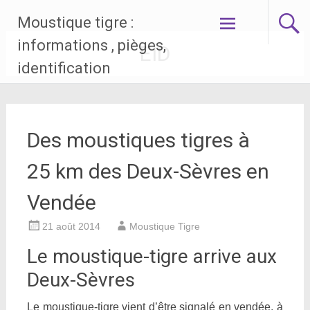
Aller
Moustique tigre :
au
contenu
informations , pièges,
EID
principal
identification
Des moustiques tigres à
25 km des Deux-Sèvres en
Vendée
21 août 2014
Moustique Tigre
Le moustique-tigre arrive aux
Deux-Sèvres
Le moustique-tigre vient d’être signalé en vendée, à