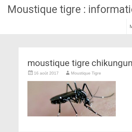
Moustique tigre : informatio
M
Aller
au
contenu
principal
moustique tigre chikungu
16 août 2017
Moustique Tigre