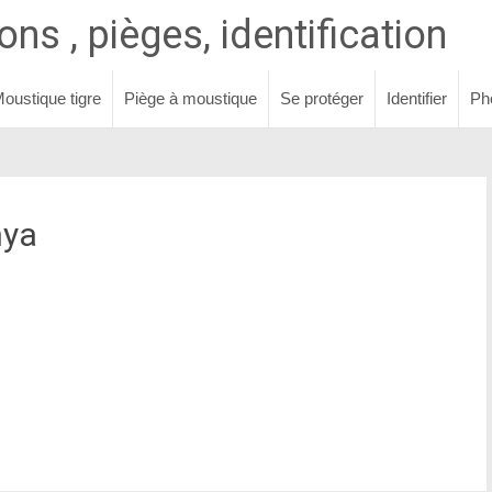
ns , pièges, identification
oustique tigre
Piège à moustique
Se protéger
Identifier
Ph
nya