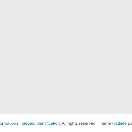
ormations , pièges, identification
. All rights reserved. Thème
Radiate
pa