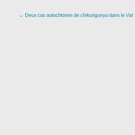
Navigation
←
Deux cas autochtones de chikungunya dans le Var
de
l'article