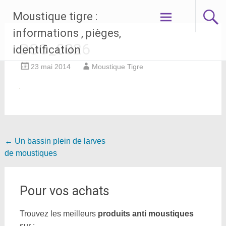
Aller
Moustique tigre :
au
contenu
informations , pièges,
principal
DSC_0026
identification
23 mai 2014
Moustique Tigre
Navigation
←
Un bassin plein de larves
de moustiques
de
l'article
Pour vos achats
Trouvez les meilleurs
produits anti moustiques
sur :