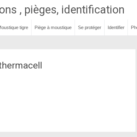
ns , pièges, identification
oustique tigre
Piège à moustique
Se protéger
Identifier
Ph
thermacell