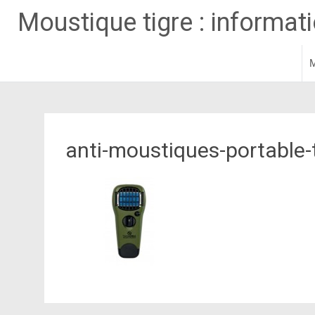
Moustique tigre : informatio
M
Aller
au
contenu
principal
anti-moustiques-portable-