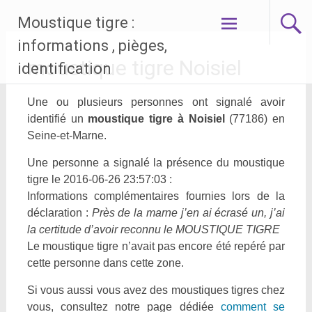
Aller
Moustique tigre :
au
contenu
informations , pièges,
principal
moustique tigre Noisiel
identification
Une ou plusieurs personnes ont signalé avoir
identifié un
moustique tigre à Noisiel
(77186) en
Seine-et-Marne.
Une personne a signalé la présence du moustique
tigre le 2016-06-26 23:57:03 :
Informations complémentaires fournies lors de la
déclaration :
Près de la marne j’en ai écrasé un, j’ai
la certitude d’avoir reconnu le MOUSTIQUE TIGRE
Le moustique tigre n’avait pas encore été repéré par
cette personne dans cette zone.
Si vous aussi vous avez des moustiques tigres chez
vous, consultez notre page dédiée
comment se