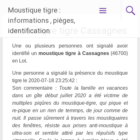
Aller
Moustique tigre :
au
contenu
informations , pièges,
principal
moustique tigre Cassagnes
identification
Une ou plusieurs personnes ont signalé avoir
identifié un
moustique tigre à Cassagnes
(46700)
en Lot.
Une personne a signalé la présence du moustique
tigre le 2020-07-18 23:25:42 :
Son commentaire :
Toute la famille en vacances
dans un gîte début juillet 2020 a été victime de
multiples piqûres du moustique-tigre, qui pique et
re-pique en un rien de temmps, de jour comme de
nuit. Il passe sûrement à travers les moustiquaires
des fenêtres, résiste aux prises anti-moustique à
ultra-son et semble attiré par les répulsifs type