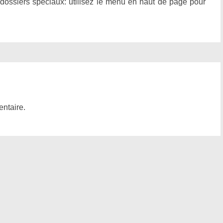
 dossiers spéciaux: utilisez le menu en haut de page pour
ntaire.