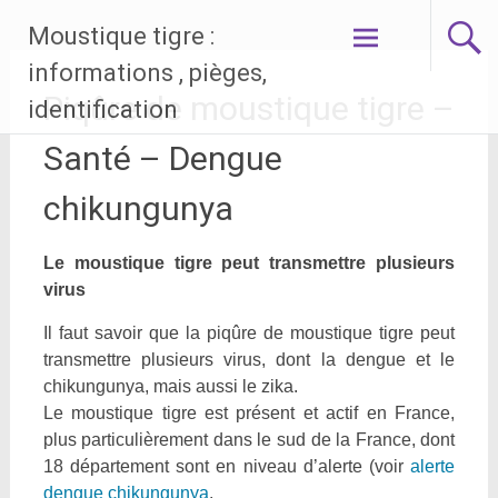
Aller
Moustique tigre :
au
contenu
informations , pièges,
principal
Piqûre de moustique tigre –
identification
Santé – Dengue
chikungunya
Le moustique tigre peut transmettre plusieurs
virus
Il faut savoir que la piqûre de moustique tigre peut
transmettre plusieurs virus, dont la dengue et le
chikungunya, mais aussi le zika.
Le moustique tigre est présent et actif en France,
plus particulièrement dans le sud de la France, dont
18 département sont en niveau d’alerte (voir
alerte
dengue chikungunya
.