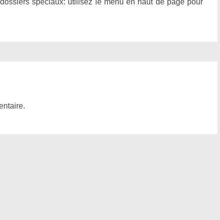
 dossiers spéciaux: utilisez le menu en haut de page pour
ntaire.