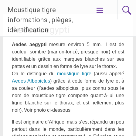
Aller
Moustique tigre :
au
contenu
informations , pièges,
principal
Aedes aegypti
identification
Aedes aegypti
mesure environ 5 mm. Il est de
couleur sombre (marron-foncé, presque noir) et est
identifiable grâce aux marques blanches sur ses
pattes et un dessin en forme de lyre sur le thorax.
On le distingue du
moustique tigre
(aussi appelé
Aedes Albopictus
) grâce à cette forme de lyre et à
sa couleur (l’aedes albopictus, plus connu sous le
nom de moustique tigre comporte quant-à-lui une
ligne blanche sur le thorax, et est nettement plus
noir). Voir photo ci-dessous.
Il est originaire d’Afrique, mais s’est répandu un peu
partout dans le monde, particulièrement dans les