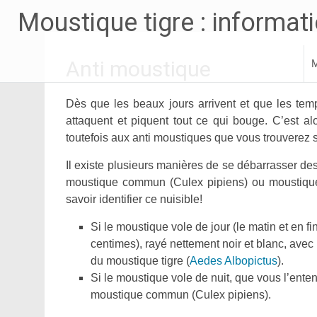
Aller
Moustique tigre : informatio
au
contenu
principal
Anti moustique
M
Dès que les beaux jours arrivent et que les tem
attaquent et piquent tout ce qui bouge. C’est a
toutefois aux anti moustiques que vous trouverez su
Il existe plusieurs manières de se débarrasser des
moustique commun (Culex pipiens) ou moustique
savoir identifier ce nuisible!
Si le moustique vole de jour (le matin et en fin
centimes), rayé nettement noir et blanc, avec 
du moustique tigre (
Aedes Albopictus
).
Si le moustique vole de nuit, que vous l’enten
moustique commun (Culex pipiens).